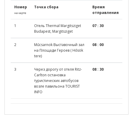
Номер
Точка сбора
Время
отправления
на карте
1
Отель Thermal Margitsziget
07 : 30
Budapest, Margitsziget
2
Műсsarnok Выставочный зал
08 : 00
на Площади Героев ( Hősök
tere)
3
Через дорогу от отеля Ritz-
08 : 30
Carlton остановка
туристических автобусов
возле павильона TOURIST
INFO