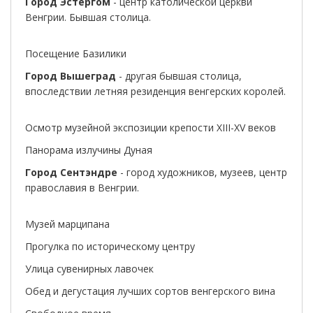
Город Эстергом
- центр католической церкви
Венгрии. Бывшая столица.
Посещение Базилики
Город Вышеград
- другая бывшая столица,
впоследствии летняя резиденция венгерских королей.
Осмотр музейной экспозиции крепости XIII-XV веков
Панорама излучины Дуная
Город Сентэндре
- город художников, музеев, центр
православия в Венгрии.
Музей марципана
Прогулка по историческому центру
Улица сувенирных лавочек
Обед и дегустация лучших сортов венгерского вина