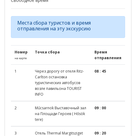
Свободное время
Места сбора туристов и время
отправления на эту экскурсию
Номер
Точка сбора
Время
отправления
на карте
1
Через дорогу от отеля Ritz-
08 : 45
Carlton остановка
туристических автобусов
возле павильона TOURIST
INFO
2
Műсsarnok Выставочный зал
09 : 00
на Площади Героев ( Hősök
tere)
3
Отель Thermal Margitsziget
09 : 20